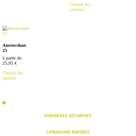
Choisir les
produit
options
a
des
options
qui
peuvent
être
choisies
Amsterdam
sur
25
la
page
à partir de
du
25,95
€
produit
Ce
Choisir les
produit
options
a
des
options
qui
peuvent
être
choisies
sur
PAIEMENTS SÉCURISÉS
la
page
du
LIVRAISONS RAPIDES
produit