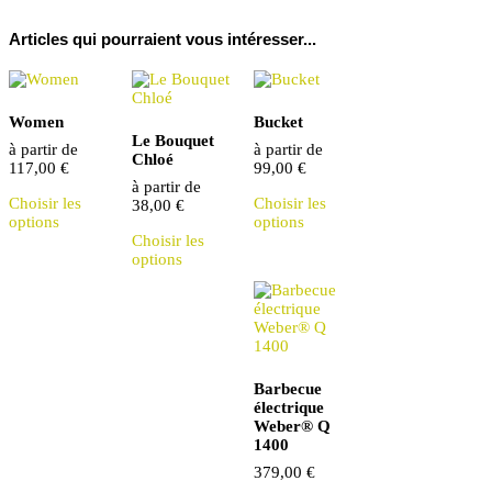
All
Seasons
Articles qui pourraient vous intéresser...
-
Zanzibar
Spices
Women
Bucket
Le Bouquet
à partir de
à partir de
Chloé
117,00
€
99,00
€
Ce
à partir de
Ce
Choisir les
Choisir les
produit
38,00
€
produit
options
options
a
Ce
a
Choisir les
des
produit
des
options
options
a
options
qui
des
qui
peuvent
options
peuvent
être
qui
être
choisies
peuvent
choisies
sur
être
sur
la
choisies
la
Barbecue
page
sur
page
électrique
du
la
du
Weber® Q
produit
page
produit
1400
du
produit
379,00
€
Ce