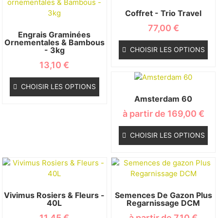
Coffret - Trio Travel
77,00
€
Engrais Graminées
Ornementales & Bambous
- 3kg
CHOISIR LES OPTIONS
13,10
€
CHOISIR LES OPTIONS
Amsterdam 60
à partir de
169,00
€
CHOISIR LES OPTIONS
Vivimus Rosiers & Fleurs -
Semences De Gazon Plus
40L
Regarnissage DCM
11,45
€
à partir de
7,10
€