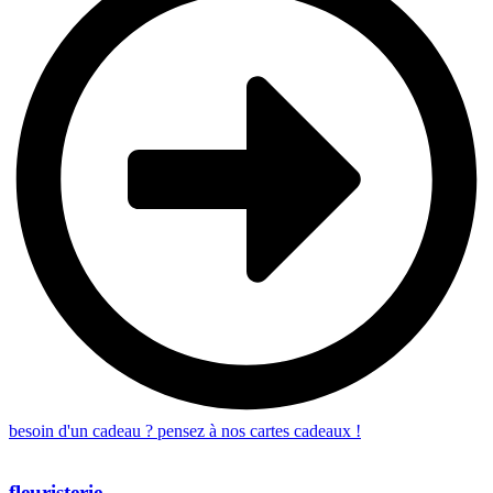
besoin d'un cadeau ? pensez à nos cartes cadeaux !
fleuristerie