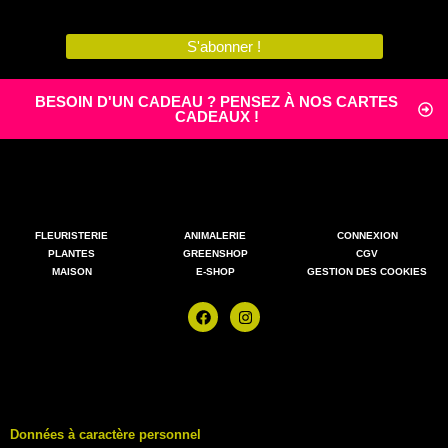
S'abonner !
BESOIN D'UN CADEAU ? PENSEZ À NOS CARTES
CADEAUX !
FLEURISTERIE
ANIMALERIE
CONNEXION
PLANTES
GREENSHOP
CGV
MAISON
E-SHOP
GESTION DES COOKIES
Données à caractère personnel