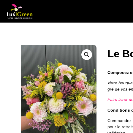
Le B
Composez en
Votre bouque
gré de vos e
Faire livrer d
Conditions d
Commandez av
pour le retra