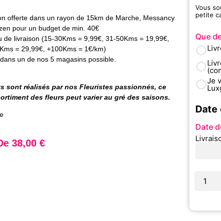
Vous so
petite 
on offerte dans un rayon de 15km
de Marche, Messancy
tzen pour un budget de min. 40€
Que de
u de livraison (15-30Kms = 9,99€, 31-50Kms = 19,99€,
Livr
Kms = 29,99€, +100Kms = 1€/km)
 dans un de nos 5 magasins possible.
Livr
(co
Je 
 sont réalisés par nos Fleuristes passionnés, ce
Lux
sortiment des fleurs peut varier au gré des saisons.
Date 
ce
Date d
Livrais
 De
38,00
€