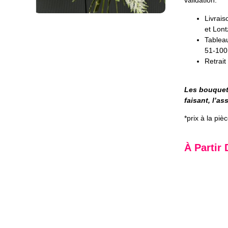
validation.
Livrais
et Lon
Tablea
51-100
Retrait
Les bouquets
faisant, l’as
*prix à la piè
À Partir