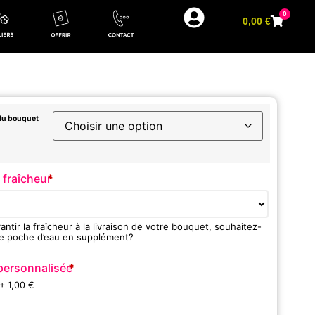
0
0,00
€
 du bouquet
 fraîcheur
*
antir la fraîcheur à la livraison de votre bouquet, souhaitez-
e poche d’eau en supplément?
personnalisée
*
+ 1,00
€
n