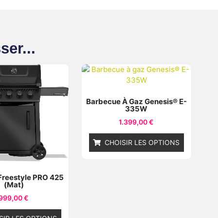
ser...
Barbecue À Gaz Genesis® E-
335W
1.399,00
€
CHOISIR LES OPTIONS
reestyle PRO 425
(mat)
999,00
€