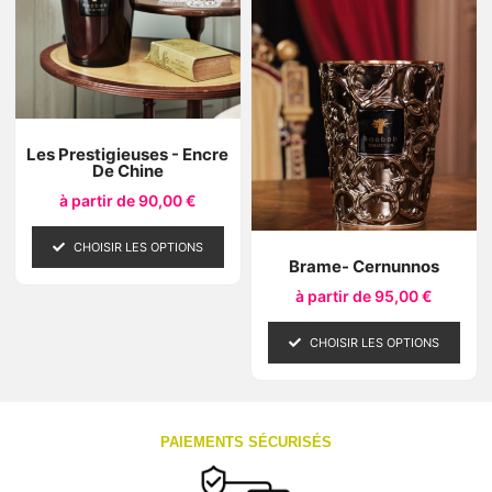
Les Prestigieuses - Encre
De Chine
à partir de
90,00
€
CHOISIR LES OPTIONS
Brame- Cernunnos
à partir de
95,00
€
CHOISIR LES OPTIONS
PAIEMENTS SÉCURISÉS