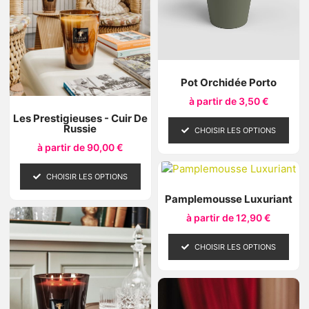
Pot Orchidée Porto
à partir de
3,50
€
Les Prestigieuses - Cuir De
Russie
CHOISIR LES OPTIONS
à partir de
90,00
€
CHOISIR LES OPTIONS
Pamplemousse Luxuriant
à partir de
12,90
€
CHOISIR LES OPTIONS