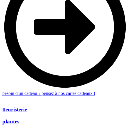
besoin d'un cadeau ? pensez à nos cartes cadeaux !
fleuristerie
plantes