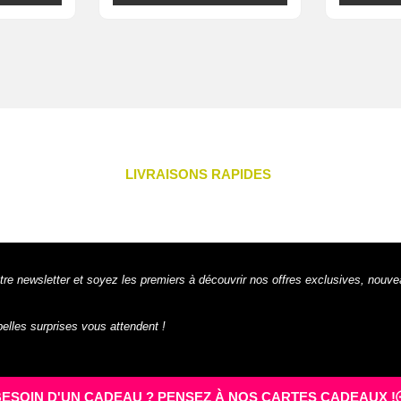
LIVRAISONS RAPIDES
tre newsletter et soyez les premiers à découvrir nos offres exclusives, nouve
 belles surprises vous attendent !
BESOIN D'UN CADEAU ? PENSEZ À NOS CARTES CADEAUX !