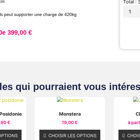
 cm
Total :
s peut supporter une charge de 420kg
 De
399,00
€
les qui pourraient vous intéres
 Posidonie
Monstera
C
,90
€
19,00
€
à par
OPTIONS
CHOISIR LES OPTIONS
CHOIS