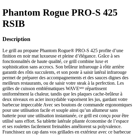
Phantom Rogue PRO-S 425
RSIB
Description
Le grill au propane Phantom Rogue® PRO-S 425 profite d’une
finition en noir mat luxueuse et pleine d’élégance. Grâce à ses
fonctionnalités de haute qualité, ce grill combine luxe et
sophistication sans accrocs. Son brûleur infrarouge à rôtir arrière
garantit des rôtis succulents, et son poste à saisir latéral infrarouge
permet de préparer des accompagnements et des sauces dignes des
meilleurs restaurants, ou de saisir votre steak à la perfection. Les
grilles de cuisson emblématiques WAVEᴹᴰ répartissent
uniformément la chaleur, tandis que les plaques cache-brûleur à
deux niveaux en acier inoxydable vaporisent les jus, gardant votre
barbecue impeccable Avec ses boutons de commande ergonomiques
pour une utilisation facile et souple ainsi qu’un allumeur sans
batterie pour une utilisation instantanée, ce grill est conçu pour être
utilisé sans effort. Sa tablette latérale pliante économise de l’espace
et ses roulettes facilement freinables améliorent sa polyvalence.
Franchissez un cap dans vos grillades en extérieur avec ce barbecue