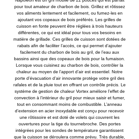
Napoleon est un gril mobile de 22 pouces qui est parfait
pour tout amateur de charbon de bois. Grillez et rôtissez
vos aliments lentement et facilement, ou fumez-les en
ajoutant vos copeaux de bois préférés. Les grilles de
cuisson en fonte peuvent être réglées à trois hauteurs
différentes, ce qui est idéal pour tous vos besoins en
matière de grillade. Ces grilles de cuisson sont dotées de
rabats afin de faciliter l’accès, ce qui permet d’ajouter
facilement du charbon de bois au gril, de l’eau aux
bassins ainsi que des copeaux de bois pour la fumaison.
Lorsque vous cuisinez au charbon de bois, contrôler la
chaleur au moyen de l’apport d’air est essentiel. Notre
porte d’évacuation d’air innovante protège votre gril des
rafales et de la pluie tout en offrant un contrôle précis. Le
système de gestion de chaleur Vortex améliore l’effet de
convection à l’intérieur du gril pour mieux saisir et fumer,
tout en consommant moins de combustible. L’anneau
d’extension en acier inoxydable est conçu pour recevoir
une rôtissoire et est doté de volets qui couvrent les
ouvertures pour la tige du tournebroche. Des portes
intégrées pour les sondes de température garantissent
que la cuisson se déroulera comme prévu. Très durable,