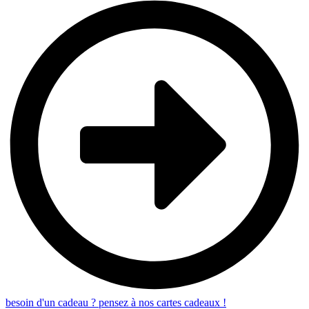
besoin d'un cadeau ? pensez à nos cartes cadeaux !