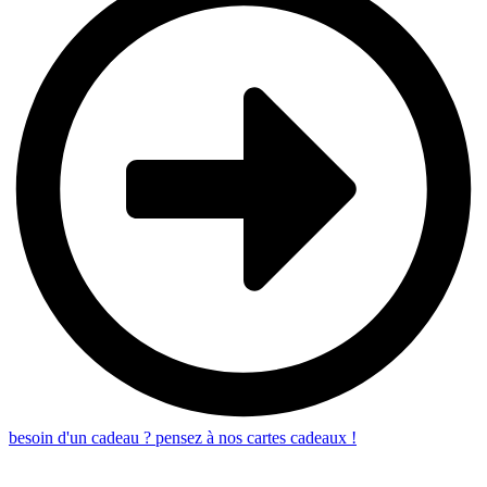
besoin d'un cadeau ? pensez à nos cartes cadeaux !