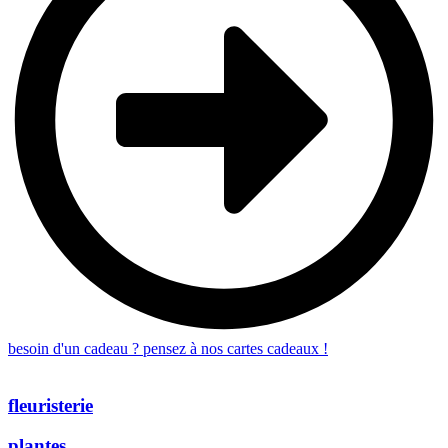
besoin d'un cadeau ? pensez à nos cartes cadeaux !
fleuristerie
plantes