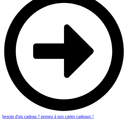
besoin d'un cadeau ? pensez à nos cartes cadeaux !