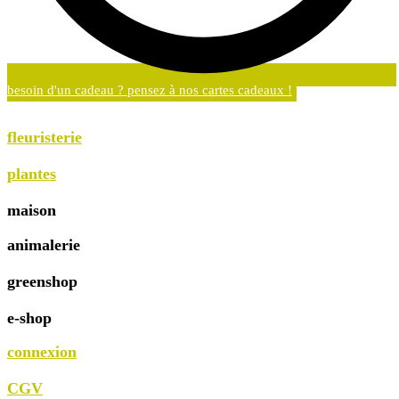
besoin d'un cadeau ? pensez à nos cartes cadeaux !
fleuristerie
plantes
maison
animalerie
greenshop
e-shop
connexion
CGV