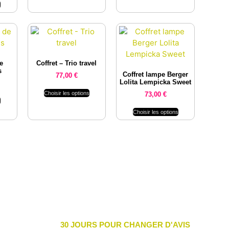
s
de
Coffret – Trio travel
s
Coffret lampe Berger
77,00
€
Lolita Lempicka Sweet
Choisir les options
73,00
€
s
Choisir les options
30 JOURS POUR CHANGER D'AVIS