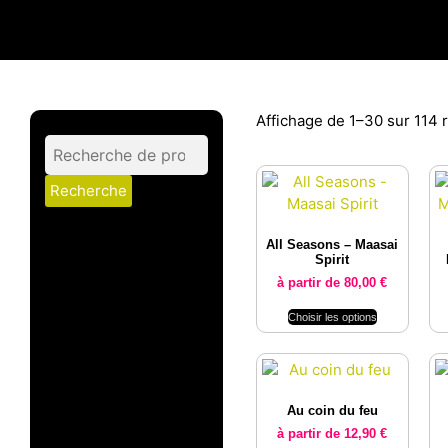
Affichage de 1–30 sur 114 r
Recherche
All Seasons – Maasai
Spirit
à partir de
80,00
€
Choisir les options
Au coin du feu
à partir de
12,90
€