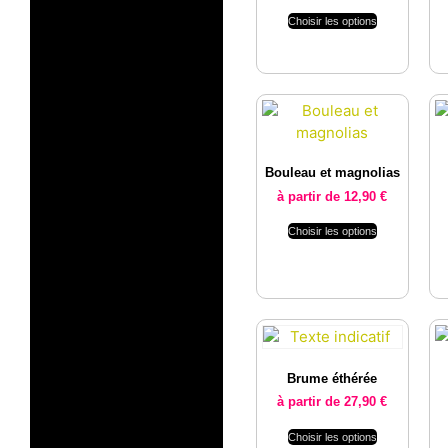
Choisir les options
Bouleau et magnolias
à partir de
12,90
€
Choisir les options
Brume éthérée
à partir de
27,90
€
Choisir les options