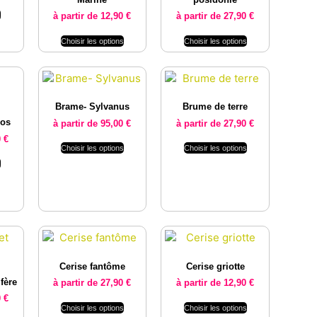
s
à partir de
12,90
€
à partir de
27,90
€
Choisir les options
Choisir les options
Brame- Sylvanus
Brume de terre
nos
à partir de
95,00
€
à partir de
27,90
€
0
€
Choisir les options
Choisir les options
s
Cerise fantôme
Cerise griotte
fère
à partir de
27,90
€
à partir de
12,90
€
0
€
Choisir les options
Choisir les options