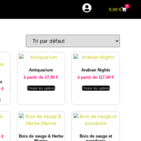
0
0,00
€
Antiquarium
Arabian Nights
à partir de
27,90
€
à partir de
117,00
€
es
Choisir les options
Choisir les options
0
€
s
Bois de sauge & Herbe
Bois de sauge et
0
€
Marine
posidonie