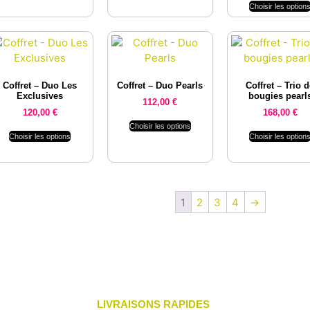
Choisir les option
Coffret – Duo Les
Coffret – Duo Pearls
Coffret – Trio 
Exclusives
bougies pearl
112,00
€
120,00
€
168,00
€
Choisir les options
Choisir les options
Choisir les option
1
2
3
4
→
LIVRAISONS RAPIDES