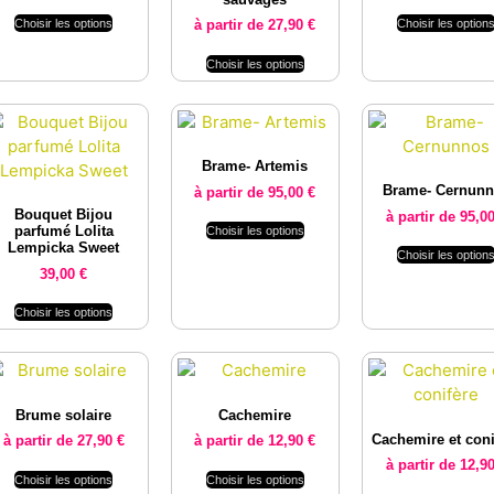
Choisir les options
Choisir les option
à partir de
27,90
€
Choisir les options
Brame- Artemis
Brame- Cernun
à partir de
95,00
€
Bouquet Bijou
à partir de
95,0
parfumé Lolita
Choisir les options
Lempicka Sweet
Choisir les option
39,00
€
Choisir les options
Brume solaire
Cachemire
Cachemire et coni
à partir de
27,90
€
à partir de
12,90
€
à partir de
12,9
Choisir les options
Choisir les options