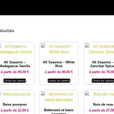
ésultats
All Seasons –
All Seasons – White
All Seasons –
Madagascar Vanilla
Rino
Zanzibar Spic
à partir de
80,00
€
à partir de
80,00
€
à partir de
70,0
Choisir les options
Choisir les options
Choisir les option
Baies pourpres
Bois de rose
Betteraves et baies
à partir de
12,90
€
à partir de
27,9
sauvages