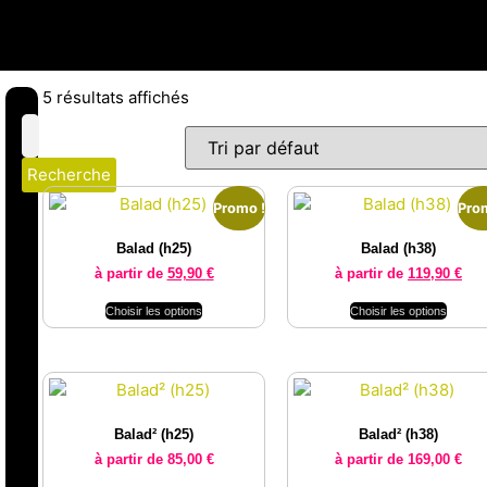
5 résultats affichés
Recherche
Promo !
Pro
Balad (h25)
Balad (h38)
à partir de
59,90
€
à partir de
119,90
€
Choisir les options
Choisir les options
Balad² (h25)
Balad² (h38)
à partir de
85,00
€
à partir de
169,00
€