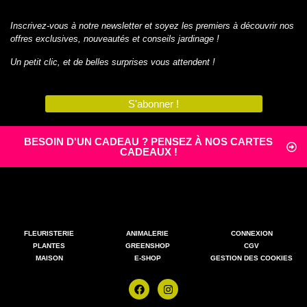
Inscrivez-vous à notre newsletter et soyez les premiers à découvrir nos
offres exclusives, nouveautés et conseils jardinage !
Un petit clic, et de belles surprises vous attendent !
S'abonner !
BESOIN D'UN CADEAU ? PENSEZ À NOS CARTES
CADEAUX !
FLEURISTERIE
ANIMALERIE
CONNEXION
PLANTES
GREENSHOP
CGV
MAISON
E-SHOP
GESTION DES COOKIES