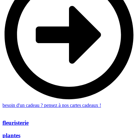
besoin d'un cadeau ? pensez à nos cartes cadeaux !
fleuristerie
plantes