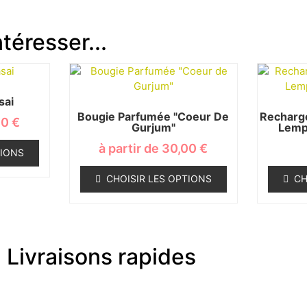
téresser...
sai
Bougie Parfumée "Coeur De
Recharge
00
€
Gurjum"
Lemp
à partir de
30,00
€
TIONS
CHOISIR LES OPTIONS
CH
Livraisons rapides