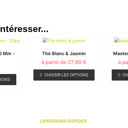
ntéresser...
60 Mm -
Thé Blanc & Jasmin
Maste
à partir de
27,90
€
à pa
CHOISIR LES OPTIONS
CH
TIONS
LIVRAISONS RAPIDES