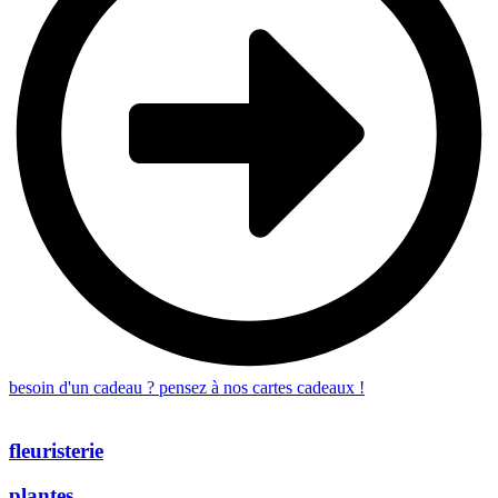
besoin d'un cadeau ? pensez à nos cartes cadeaux !
fleuristerie
plantes