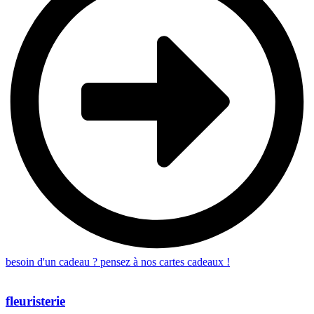
besoin d'un cadeau ? pensez à nos cartes cadeaux !
fleuristerie