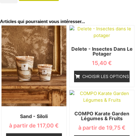
Articles qui pourraient vous intéresser...
Delete - Insectes Dans Le
Potager
15,40
€
CHOISIR LES OPTIONS
COMPO Karate Garden
Sand - Siloli
Légumes & Fruits
à partir de
117,00
€
à partir de
19,75
€