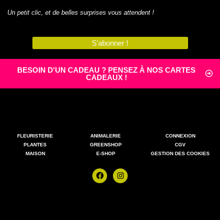
Un petit clic, et de belles surprises vous attendent !
S'abonner !
BESOIN D'UN CADEAU ? PENSEZ À NOS CARTES
CADEAUX !
FLEURISTERIE
ANIMALERIE
CONNEXION
PLANTES
GREENSHOP
CGV
MAISON
E-SHOP
GESTION DES COOKIES