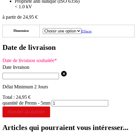
Propriété anti statique (ISO 6356)
< 1.0 kV
à partir de
24,95
€
Dimension
Effacer
Date de livraison
Date de livraison souhaitée
*
Date livraison
Délai Minimum 2 Jours
Total :
24,95
€
quantité de Prems - 5mm
Ajouter au panier
Articles qui pourraient vous intéresser...