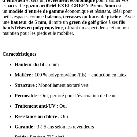
d’entretien
et sera un
revêtement économique
pour habiller vos
espaces.
Le
gazon artificiel EXELGREEN Prems 5mm
est
un
modèle d’entrée de gamme
économique et résistant, idéal pour
petits espaces comme
balcons, terrasses ou tours de piscine
.
Avec
une
hauteur de 5 mm
, il imite un
green de golf
grâce à ses
fils
hauts frisés en polypropylène
, offrant un aspect dense et un bon
maintien pour les pieds et le mobilier.
Caractéristiques
Hauteur du fil
: 5 mm
Matière
: 100 % polypropylène (fils) + enduction en latex
Structure
: Monofilament texturé vert
Perméable
: Oui, perforé pour l’évacuation de l’eau
Traitement anti-UV
: Oui
Résistance au chlore
: Oui
Garantie
: 3 à 5 ans selon les revendeurs