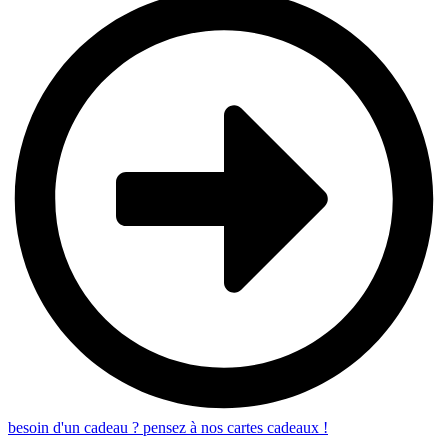
besoin d'un cadeau ? pensez à nos cartes cadeaux !