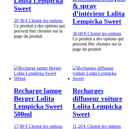
Lolita Lempicka
& spray
Sweet
d’intérieur Lolita
Lempicka Sweet
20,30
€
Choisir les options
Ce produit a des options qui
peuvent être choisies sur la
36,00
€
Choisir les options
page du produit
Ce produit a des options qui
peuvent être choisies sur la
page du produit
Recharge lampe
Recharges
Berger Lolita
diffuseur voiture
Lempicka Sweet
Lolita Lempicka
500ml
Sweet
17,90
€
Choisir les options
11,20
€
Choisir les options