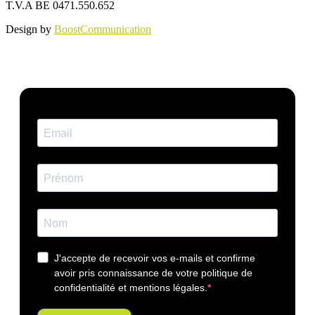
T.V.A BE 0471.550.652
Design by
BoostCommunication