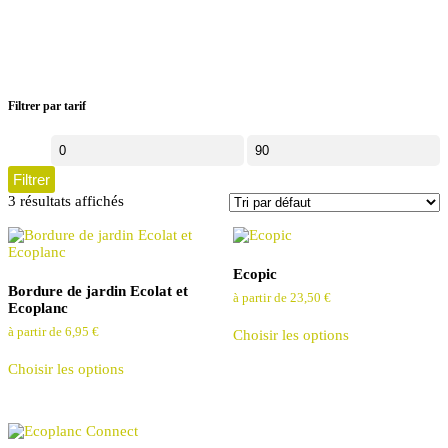
Filtrer par tarif
Prix
Prix
Filtrer
min
max
3 résultats affichés
Ecopic
Bordure de jardin Ecolat et
à partir de
23,50
€
Ecoplanc
Ce
à partir de
6,95
€
Choisir les options
produit
Ce
a
Choisir les options
produit
des
a
options
des
qui
options
peuvent
qui
être