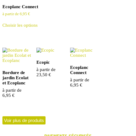
peuvent
choisies
Ecoplanc Connect
être
sur
choisies
la
à partir de
6,95
€
sur
page
Ce
la
du
Choisir les options
produit
page
produit
a
du
des
produit
options
qui
peuvent
être
choisies
Ecopic
sur
Ecoplanc
à partir de
la
Bordure de
Connect
23,50
€
page
jardin Ecolat
à partir de
du
et Ecoplanc
6,95
€
produit
à partir de
6,95
€
Voir plus de produits