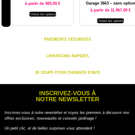
Garage 3663 – sans optio
à partir de
985,00
€
à partir de
11.967,00
€
Choisir les options
Choisir les options
PAIEMENTS SÉCURISÉS
LIVRAISONS RAPIDES
30 JOURS POUR CHANGER D'AVIS
INSCRIVEZ-VOUS À
NOTRE NEWSLETTER
Inscrivez-vous à notre newsletter et soyez les premiers à découvrir nos
offres exclusives, nouveautés et conseils jardinage !
Un petit clic, et de belles surprises vous attendent !