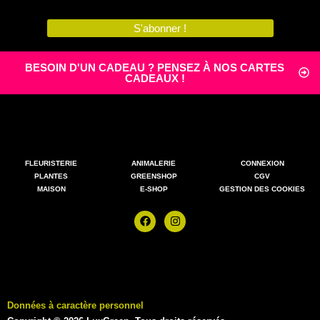
S'abonner !
BESOIN D'UN CADEAU ? PENSEZ À NOS CARTES
CADEAUX !
FLEURISTERIE
ANIMALERIE
CONNEXION
PLANTES
GREENSHOP
CGV
MAISON
E-SHOP
GESTION DES COOKIES
Données à caractère personnel