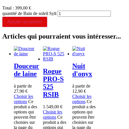
Total :
399,00
€
quantité de Bain de soleil Sylt
Ajouter au panier
Articles qui pourraient vous intéresser...
Douceur
Nuit
Rogue
de laine
d'onyx
PRO-S
525
à partir de
à partir de
27,90
€
12,90
€
RSIB
Choisir les
Choisir les
options
Ce
options
Ce
produit a des
1.549,00
€
produit a des
options qui
Choisir les
options qui
peuvent être
options
Ce
peuvent être
choisies sur
produit a des
choisies sur
la page du
options qui
la page du