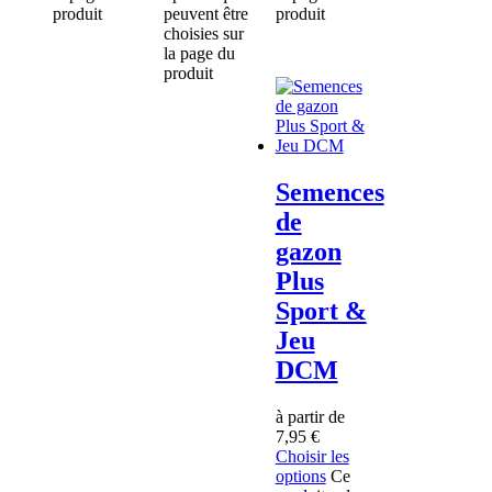
produit
peuvent être
produit
choisies sur
la page du
produit
Semences
de
gazon
Plus
Sport &
Jeu
DCM
à partir de
7,95
€
Choisir les
options
Ce