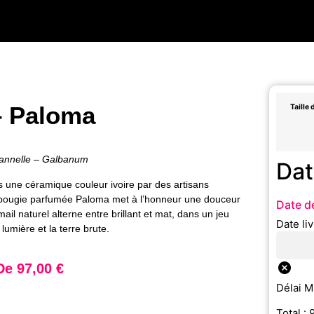
– Paloma
Taille 
annelle – Galbanum
Dat
 une céramique couleur ivoire par des artisans
a bougie parfumée Paloma met à l’honneur une douceur
Date de
mail naturel alterne entre brillant et mat, dans un jeu
Date li
a lumière et la terre brute.
 De
97,00
€
Délai M
Total :