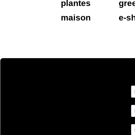
plantes
gre
maison
e-s