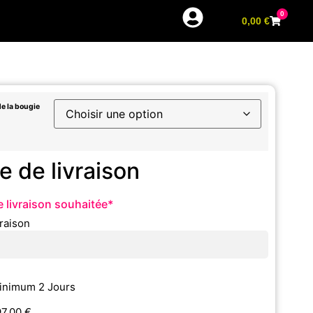
0
0,00
€
de la bougie
e de livraison
 livraison souhaitée
*
vraison
inimum 2 Jours
97,00
€